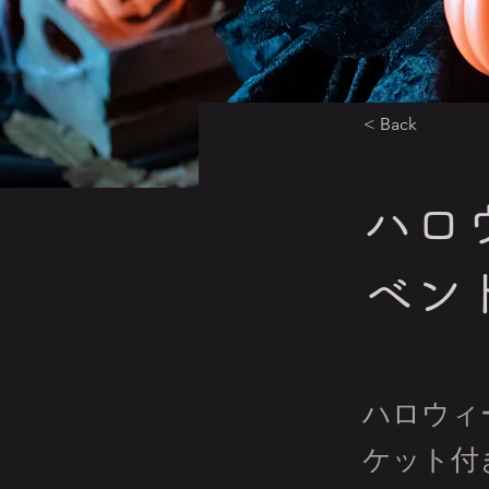
< Back
ハロ
ベン
ハロウィ
ケット付